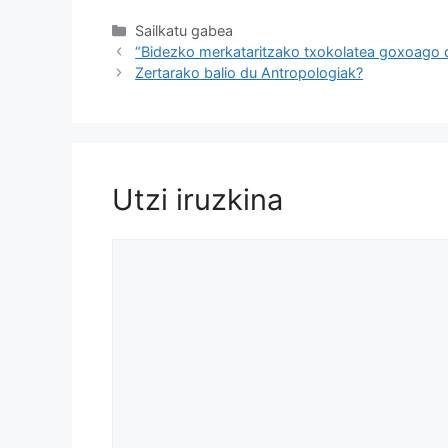
Kategoriak
Sailkatu gabea
“Bidezko merkataritzako txokolatea goxoago 
Zertarako balio du Antropologiak?
Utzi iruzkina
Iruzkina