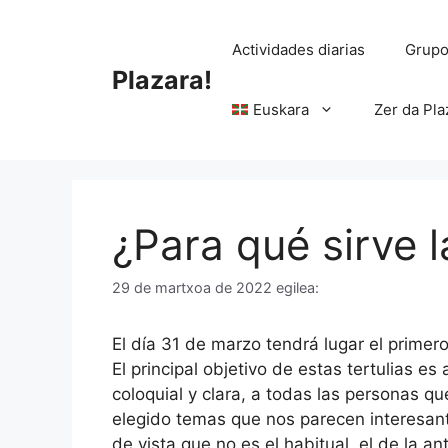
Edukira
salto
Actividades diarias
Grupo
egin
Plazara!
Euskara
Zer da Pla
¿Para qué sirve 
29 de martxoa de 2022
egilea:
El día 31 de marzo tendrá lugar el primer
El principal objetivo de estas tertulias es
coloquial y clara, a todas las personas q
elegido temas que nos parecen interesa
de vista que no es el habitual, el de la an